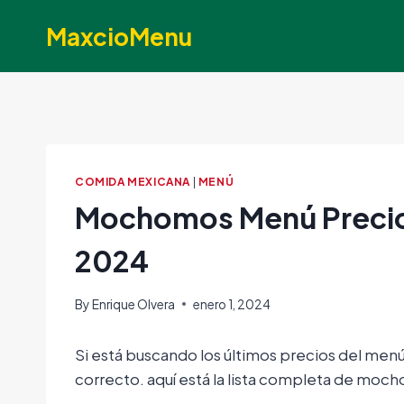
Skip
MaxcioMenu
to
content
COMIDA MEXICANA
|
MENÚ
Mochomos Menú Precio
2024
By
Enrique Olvera
enero 1, 2024
Si está buscando los últimos precios del me
correcto. aquí está la lista completa de mo