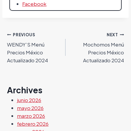
Facebook
Navegación
PREVIOUS
NEXT
WENDY’S Menú
Mochomos Menú
de
Precios México
Precios México
entradas
Actualizado 2024
Actualizado 2024
Archives
junio 2026
mayo 2026
marzo 2026
febrero 2026