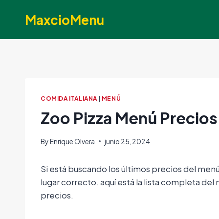
Skip
MaxcioMenu
to
content
COMIDA ITALIANA
|
MENÚ
Zoo Pizza Menú Precios
By
Enrique Olvera
junio 25, 2024
Si está buscando los últimos precios del men
lugar correcto. aquí está la lista completa d
precios.