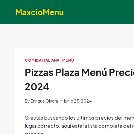
Skip
MaxcioMenu
to
content
COMIDA ITALIANA
|
MENÚ
Pizzas Plaza Menú Prec
2024
By
Enrique Olvera
junio 25, 2024
Si estás buscando los últimos precios del men
lugar correcto. aquí está la lista completa d
precios.