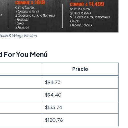
alls & Wings México
d For You Menú
Precio
$94.73
$94.40
$133.74
$120.78