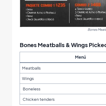
Bones Meatb
Bones Meatballs & Wings Picke
Menú
Meatballs
Wings
Boneless
Chicken tenders