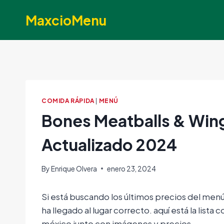
Skip
MaxcioMenu
to
content
COMIDA RÁPIDA
|
MENÚ
Bones Meatballs & Win
Actualizado 2024
By
Enrique Olvera
enero 23, 2024
Si está buscando los últimos precios del me
ha llegado al lugar correcto. aquí está la lis
méxico junto con imágenes y precios.