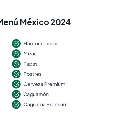
 Menú México 2024
Hamburguesas
Menú
Papas
Postres
Cerveza Premium
Caguamón
Caguama Premium