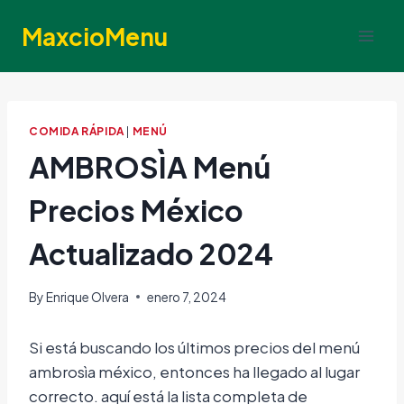
Skip
MaxcioMenu
to
content
COMIDA RÁPIDA
|
MENÚ
AMBROSÌA Menú
Precios México
Actualizado 2024
By
Enrique Olvera
enero 7, 2024
Si está buscando los últimos precios del menú
ambrosìa méxico, entonces ha llegado al lugar
correcto. aquí está la lista completa de